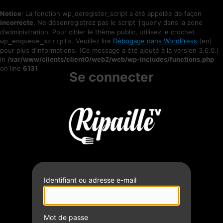
Notice
: La fonction wp_deregister_script a été appelée de façon
incorrecte
. Ne désenregistrez pas le script
dans la zone
jquery
d’administration. Pour cibler le thème public, utilisez le crochet
. Veuillez lire
Débogage dans WordPress
(en)
wp_enqueue_scripts
pour plus d’informations. (Ce message a été ajouté à la version 3.6.0.)
in
/var/www/clients/client0/web2/web/wp-includes/functions.php
on line
6131
Se connecter
Identifiant ou adresse e-mail
Mot de passe