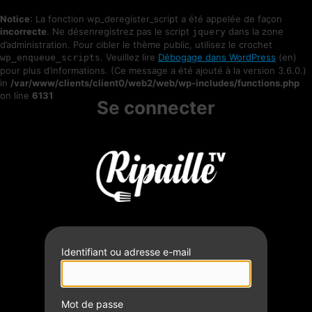
Notice
: La fonction wp_deregister_script a été appelée de façon
incorrecte
. Ne désenregistrez pas le script
dans la zone
jquery
d’administration. Pour cibler le thème public, utilisez le crochet
. Veuillez lire
Débogage dans WordPress
(en)
wp_enqueue_scripts
pour plus d’informations. (Ce message a été ajouté à la version 3.6.0.)
in
/var/www/clients/client0/web2/web/wp-includes/functions.php
on line
6131
Se connecter
Identifiant ou adresse e-mail
Mot de passe