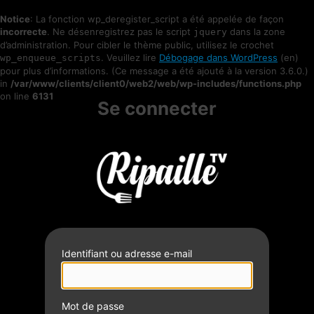
Notice
: La fonction wp_deregister_script a été appelée de façon
incorrecte
. Ne désenregistrez pas le script
dans la zone
jquery
d’administration. Pour cibler le thème public, utilisez le crochet
. Veuillez lire
Débogage dans WordPress
(en)
wp_enqueue_scripts
pour plus d’informations. (Ce message a été ajouté à la version 3.6.0.)
in
/var/www/clients/client0/web2/web/wp-includes/functions.php
on line
6131
Se connecter
Identifiant ou adresse e-mail
Mot de passe