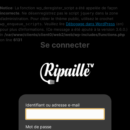
Notice
: La fonction wp_deregister_script a été appelée de façon
incorrecte
. Ne désenregistrez pas le script
dans la zone
jquery
d’administration. Pour cibler le thème public, utilisez le crochet
. Veuillez lire
Débogage dans WordPress
(en)
wp_enqueue_scripts
pour plus d’informations. (Ce message a été ajouté à la version 3.6.0.)
in
/var/www/clients/client0/web2/web/wp-includes/functions.php
on line
6131
Se connecter
Identifiant ou adresse e-mail
Mot de passe