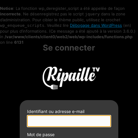
Notice
: La fonction wp_deregister_script a été appelée de façon
incorrecte
. Ne désenregistrez pas le script
dans la zone
jquery
d’administration. Pour cibler le thème public, utilisez le crochet
. Veuillez lire
Débogage dans WordPress
(en)
wp_enqueue_scripts
pour plus d’informations. (Ce message a été ajouté à la version 3.6.0.)
in
/var/www/clients/client0/web2/web/wp-includes/functions.php
on line
6131
Se connecter
Identifiant ou adresse e-mail
Mot de passe