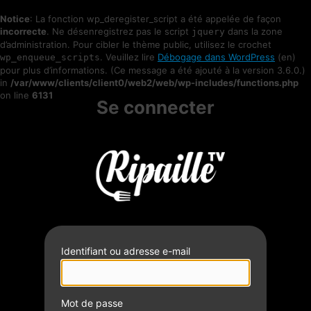
Notice
: La fonction wp_deregister_script a été appelée de façon
incorrecte
. Ne désenregistrez pas le script
dans la zone
jquery
d’administration. Pour cibler le thème public, utilisez le crochet
. Veuillez lire
Débogage dans WordPress
(en)
wp_enqueue_scripts
pour plus d’informations. (Ce message a été ajouté à la version 3.6.0.)
in
/var/www/clients/client0/web2/web/wp-includes/functions.php
on line
6131
Se connecter
Identifiant ou adresse e-mail
Mot de passe