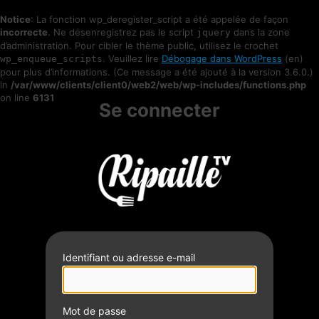
Notice
: La fonction wp_deregister_script a été appelée de façon
incorrecte
. Ne désenregistrez pas le script
dans la zone
jquery
d’administration. Pour cibler le thème public, utilisez le crochet
. Veuillez lire
Débogage dans WordPress
(en)
wp_enqueue_scripts
pour plus d’informations. (Ce message a été ajouté à la version 3.6.0.)
in
/var/www/clients/client0/web2/web/wp-includes/functions.php
on line
6131
Se connecter
Identifiant ou adresse e-mail
Mot de passe