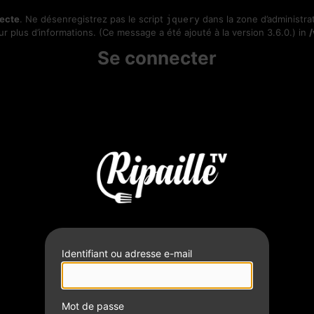
recte
. Ne désenregistrez pas le script
dans la zone d’administrat
jquery
r plus d’informations. (Ce message a été ajouté à la version 3.6.0.) in
Se connecter
Identifiant ou adresse e-mail
Mot de passe