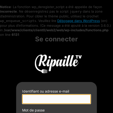
Notice
: La fonction wp_deregister_script a été appelée de façon
incorrecte
. Ne désenregistrez pas le script
dans la zone
jquery
d’administration. Pour cibler le thème public, utilisez le crochet
. Veuillez lire
Débogage dans WordPress
(en)
wp_enqueue_scripts
pour plus d’informations. (Ce message a été ajouté à la version 3.6.0.)
in
/var/www/clients/client0/web2/web/wp-includes/functions.php
on line
6131
Se connecter
Identifiant ou adresse e-mail
Mot de passe