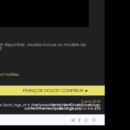
st disponible. Veuillez inclure un modèle de
1
nt traitées
.
FRANÇOIS DOUCET CONFISEUR ►
3 avril, 2018
e $post_tags_str in
/var/www/clients/client0/web2/web/wp-
content/themes/ripaille/single.php
on line
270