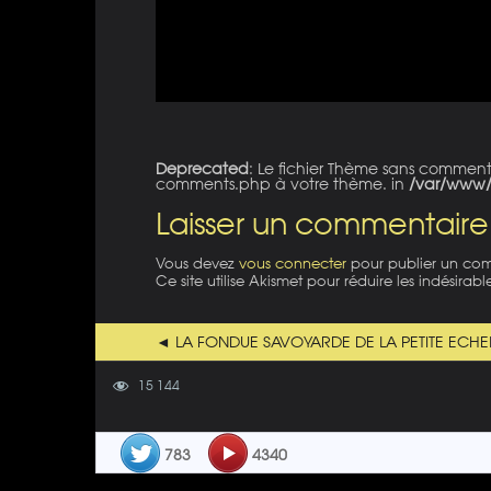
Deprecated
: Le fichier Thème sans commen
comments.php à votre thème. in
/var/www/
Laisser un commentaire
Vous devez
vous connecter
pour publier un co
Ce site utilise Akismet pour réduire les indésirabl
◄ LA FONDUE SAVOYARDE DE LA PETITE ECHE
15 144
783
4340