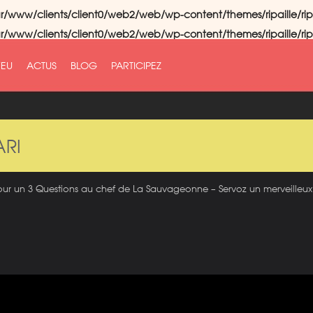
r/www/clients/client0/web2/web/wp-content/themes/ripaille/rip
r/www/clients/client0/web2/web/wp-content/themes/ripaille/rip
FEU
ACTUS
BLOG
PARTICIPEZ
ARI
r un 3 Questions au chef de La Sauvageonne – Servoz​ un merveilleux