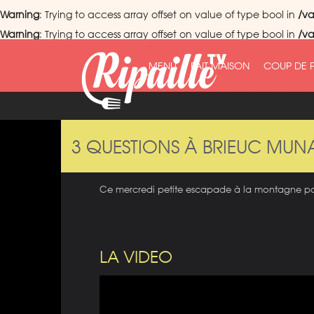
Warning
: Trying to access array offset on value of type bool in
/va
Warning
: Trying to access array offset on value of type bool in
/va
MENU
FAIT MAISON
COUP DE 
3 QUESTIONS À BRIEUC MUN
Ce mercredi petite escapade à la montagne pou
LA VIDEO