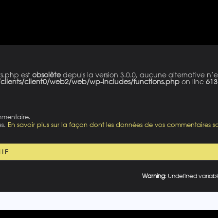
ts.php est
obsolète
depuis la version 3.0.0, aucune alternative n’e
clients/client0/web2/web/wp-includes/functions.php
on line
613
mmentaire.
es.
En savoir plus sur la façon dont les données de vos commentaires so
LLE
Warning
: Undefined variabl