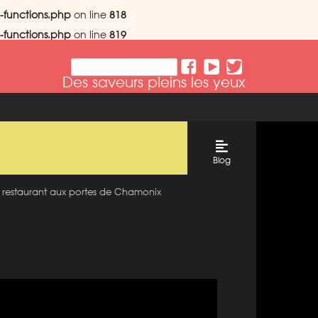
-functions.php
on line
818
-functions.php
on line
819
Des saveurs pleins les yeux
Blog
 restaurant aux portes de Chamonix​