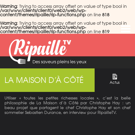
Warning
: Trying to access array offset on value of type bool in
/var/www/clients/client0/web2/web/wp-
content/themes/ripaille/rip-functions.php
on line
818
Warning
: Trying to access array offset on value of type bool in
/var/www/clients/client0/web2/web/wp-
content/themes/ripaille/rip-functions.php
on line
819
Des saveurs pleins les yeux
LA MAISON D’À CÔTÉ
Actus
Utiliser « toutes les petites richesses locales », c’est la belle
philosophie de La Maison d’à Côté par Christophe Hay : un
beau projet que partagent le chef Christophe Hay et son chef
sommelier Sebastien Durance, en interview pour RipailleTV.