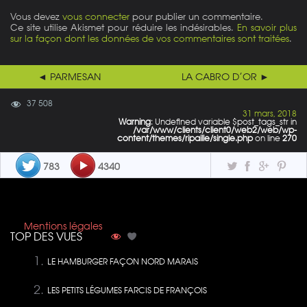
Vous devez
vous connecter
pour publier un commentaire.
Ce site utilise Akismet pour réduire les indésirables.
En savoir plus
sur la façon dont les données de vos commentaires sont traitées
.
◄ PARMESAN
LA CABRO D’OR ►
37 508
31 mars, 2018
Warning
: Undefined variable $post_tags_str in
/var/www/clients/client0/web2/web/wp-
content/themes/ripaille/single.php
on line
270
783
4340
Mentions légales
TOP DES VUES
LE HAMBURGER FAÇON NORD MARAIS
LES PETITS LÉGUMES FARCIS DE FRANÇOIS