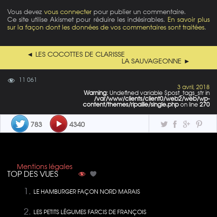
Vous devez
vous connecter
pour publier un commentaire.
Ce site utilise Akismet pour réduire les indésirables.
En savoir plus
sur la façon dont les données de vos commentaires sont traitées
.
◄ LES COCOTTES DE CLARISSE
LA SAUVAGEONNE ►
11 061
3 avril, 2018
Warning
: Undefined variable $post_tags_str in
/var/www/clients/client0/web2/web/wp-
content/themes/ripaille/single.php
on line
270
783
4340
Mentions légales
TOP DES VUES
LE HAMBURGER FAÇON NORD MARAIS
LES PETITS LÉGUMES FARCIS DE FRANÇOIS