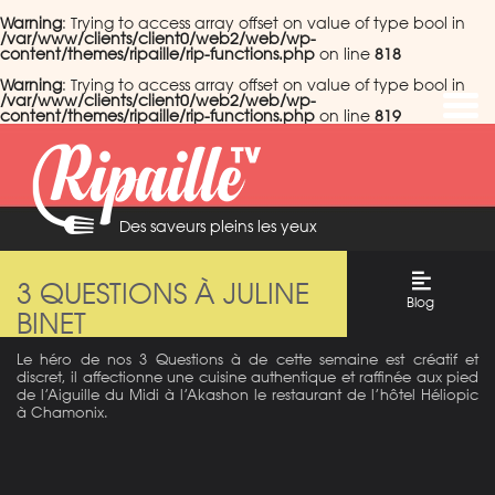
Warning
: Trying to access array offset on value of type bool in
/var/www/clients/client0/web2/web/wp-
content/themes/ripaille/rip-functions.php
on line
818
Warning
: Trying to access array offset on value of type bool in
/var/www/clients/client0/web2/web/wp-
content/themes/ripaille/rip-functions.php
on line
819
Des saveurs pleins les yeux
3 QUESTIONS À JULINE
Blog
BINET
Le héro de nos 3 Questions à de cette semaine est créatif et
discret, il affectionne une cuisine authentique et raffinée aux pied
de l’Aiguille du Midi à l’Akashon le restaurant de l’hôtel Héliopic​
à Chamonix.