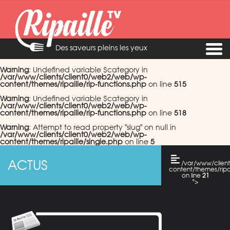
Des saveurs pleins les yeux
Warning
: Undefined variable $category in
/var/www/clients/client0/web2/web/wp-
content/themes/ripaille/rip-functions.php
on line
515
Warning
: Undefined variable $category in
/var/www/clients/client0/web2/web/wp-
content/themes/ripaille/rip-functions.php
on line
518
Warning
: Attempt to read property "slug" on null in
/var/www/clients/client0/web2/web/wp-
content/themes/ripaille/single.php
on line
5
ACTUS
/var/www/clien
content/themes/ripai
on line
21
">
Warning
: Attempt
to read property
"cat_name" on
null in
/var/www/clients/c
content/themes/ripai