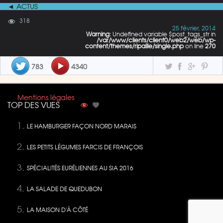
◄ ACTUS
318
25 février, 2014
Warning
: Undefined variable $post_tags_str in
/var/www/clients/client0/web2/web/wp-
content/themes/ripaille/single.php
on line
270
783
4340
Mentions légales
TOP DES VUES
LE HAMBURGER FAÇON NORD MARAIS
LES PETITS LÉGUMES FARCIS DE FRANÇOIS
SPÉCIALITÉS EURÉLIENNES AU SIA 2016
LA SALADE DE QUEDUBON
LA MAISON D’À CÔTÉ