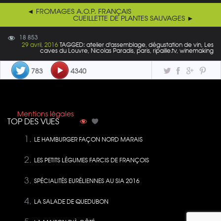
◄ FROMAGES A.O.P. FRANÇAIS
CUEILLETTE DE PLANTES SAUVAGES ►
18 853
29 avril, 2016
TAGGED: atelier d'assemblage, dégustation de vin, Les
caves du Louvre, Nicolas Paradis, paris, ripaille.tv, winemaking
783
4340
Mentions légales
TOP DES VUES
LE HAMBURGER FAÇON NORD MARAIS
LES PETITS LÉGUMES FARCIS DE FRANÇOIS
SPÉCIALITÉS EURÉLIENNES AU SIA 2016
LA SALADE DE QUEDUBON