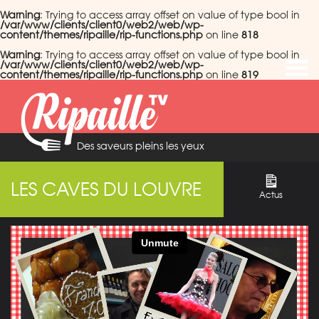
Warning
: Trying to access array offset on value of type bool in
/var/www/clients/client0/web2/web/wp-
content/themes/ripaille/rip-functions.php
on line
818
Warning
: Trying to access array offset on value of type bool in
/var/www/clients/client0/web2/web/wp-
content/themes/ripaille/rip-functions.php
on line
819
Des saveurs pleins les yeux
LES CAVES DU LOUVRE
Actus