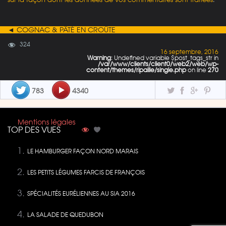
◄ COGNAC & PÂTÉ EN CROÛTE
324
16 septembre, 2016
Warning
: Undefined variable $post_tags_str in
/var/www/clients/client0/web2/web/wp-
content/themes/ripaille/single.php
on line
270
783
4340
Mentions légales
TOP DES VUES
LE HAMBURGER FAÇON NORD MARAIS
LES PETITS LÉGUMES FARCIS DE FRANÇOIS
SPÉCIALITÉS EURÉLIENNES AU SIA 2016
LA SALADE DE QUEDUBON