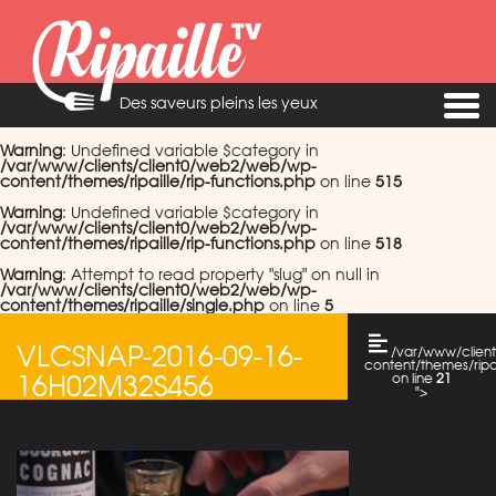
Des saveurs pleins les yeux
Warning
: Undefined variable $category in
/var/www/clients/client0/web2/web/wp-
content/themes/ripaille/rip-functions.php
on line
515
Warning
: Undefined variable $category in
/var/www/clients/client0/web2/web/wp-
content/themes/ripaille/rip-functions.php
on line
518
Warning
: Attempt to read property "slug" on null in
/var/www/clients/client0/web2/web/wp-
content/themes/ripaille/single.php
on line
5
VLCSNAP-2016-09-16-
/var/www/clien
content/themes/ripai
16H02M32S456
on line
21
">
Warning
: Attempt
to read property
"cat_name" on
null in
/var/www/clients/c
content/themes/ripai