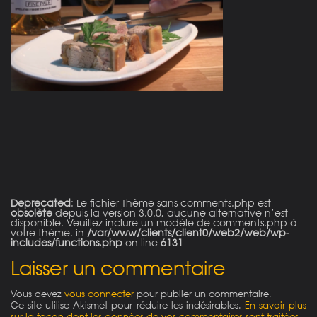
on line
21
Deprecated
: Le fichier Thème sans comments.php est
obsolète
depuis la version 3.0.0, aucune alternative n’est
disponible. Veuillez inclure un modèle de comments.php à
votre thème. in
/var/www/clients/client0/web2/web/wp-
includes/functions.php
on line
6131
Laisser un commentaire
Vous devez
vous connecter
pour publier un commentaire.
Ce site utilise Akismet pour réduire les indésirables.
En savoir plus
sur la façon dont les données de vos commentaires sont traitées
.