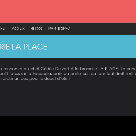
FEU
ACTUS
BLOG
PARTICIPEZ
RIE LA PLACE
 à la rencontre du chef Cédric Delvart à la brasserie LA PLACE. Le conc
petit focus sur la Focaccia, pain au pesto cuit au four tout droit sort
fraîchir un peu pour le début d’été !