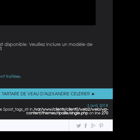
st disponible. Veuillez inclure un modèle de
1
nt traitées
.
E TARTARE DE VEAU D’ALEXANDRE CELERIER ►
3 avril, 2018
e $post_tags_str in
/var/www/clients/client0/web2/web/wp-
content/themes/ripaille/single.php
on line
270