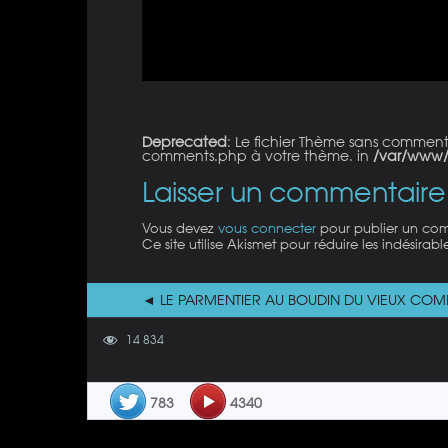
Deprecated
: Le fichier Thème sans commen
comments.php à votre thème. in
/var/www/
Laisser un commentaire
Vous devez
vous connecter
pour publier un co
Ce site utilise Akismet pour réduire les indésirabl
◄ LE PARMENTIER AU BOUDIN DU VIEUX COM
14 834
783
4340