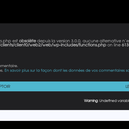
ts.php est
obsolète
depuis la version 3.0.0, aucune alternative n’e
clients/client0/web2/web/wp-includes/functions.php
on line
613
mmentaire.
es.
En savoir plus sur la façon dont les données de vos commentaires so
PTOIR
L
Warning
: Undefined variabl