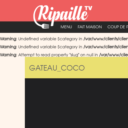
MENU
FAIT MAISON
COUP DE 
Warning
: Undefined variable $category in
/var/www/clients/clie
Warning
: Undefined variable $category in
/var/www/clients/clie
Warning
: Attempt to read property "slug" on null in
/var/www/clie
GATEAU_COCO