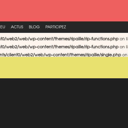
FEU
ACTUS
BLOG
PARTICIPEZ
nt0/web2/web/wp-content/themes/ripaille/rip-functions.php
on l
nt0/web2/web/wp-content/themes/ripaille/rip-functions.php
on l
nts/client0/web2/web/wp-content/themes/ripaille/single.php
on 