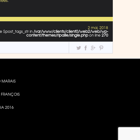
tées
.
2 mai, 2018
e $post_tags_str in
/var/www/clients/client0/web2/web/wp-
content/themes/ripaille/single.php
on line
270
 MARAIS
DE FRANÇOIS
SIA 2016