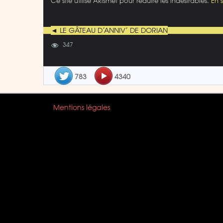
Ce site utilise Akismet pour réduire les indésirables.
En 
◄ LE GÂTEAU D’ANNIV’ DE DORIAN
347
783
4340
Mentions légales