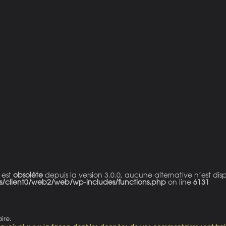
 est
obsolète
depuis la version 3.0.0, aucune alternative n’est dis
s/client0/web2/web/wp-includes/functions.php
on line
6131
ire.