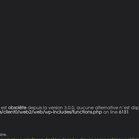
 est
obsolète
depuis la version 3.0.0, aucune alternative n’est dis
s/client0/web2/web/wp-includes/functions.php
on line
6131
ire.