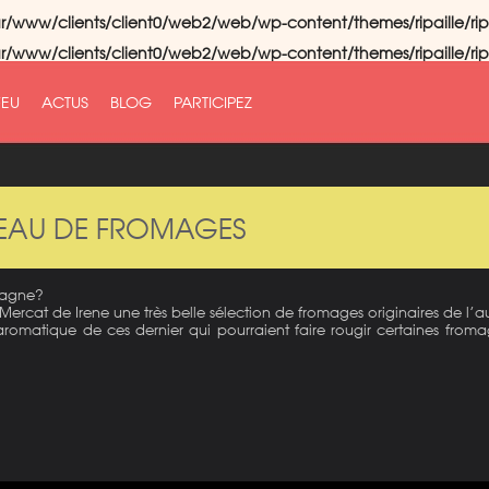
r/www/clients/client0/web2/web/wp-content/themes/ripaille/rip
r/www/clients/client0/web2/web/wp-content/themes/ripaille/rip
FEU
ACTUS
BLOG
PARTICIPEZ
TEAU DE FROMAGES
spagne?
rcat de Irene une très belle sélection de fromages originaires de l’a
te aromatique de ces dernier qui pourraient faire rougir certaines fr