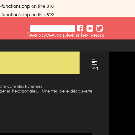
-functions.php
on line
818
-functions.php
on line
819
Des saveurs pleins les yeux
Blog
utre coté des Pyrénées
omageries hexagonales… Une très belle découverte