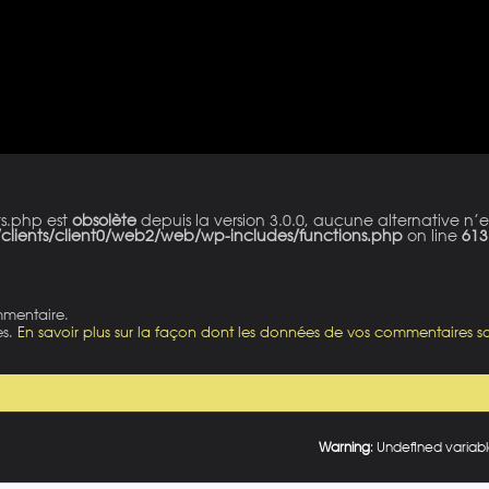
ts.php est
obsolète
depuis la version 3.0.0, aucune alternative n’e
clients/client0/web2/web/wp-includes/functions.php
on line
613
mmentaire.
es.
En savoir plus sur la façon dont les données de vos commentaires so
Warning
: Undefined variabl