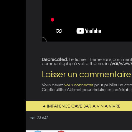
Deprecated
: Le fichier Thème sans commen
comments.php à votre thème. in
/var/www/
Laisser un commentaire
Vous devez
vous connecter
pour publier un co
Ce site utilise Akismet pour réduire les indésirabl
◄ IMPATIENCE CAVE BAR À VIN À VIVRE
23 642