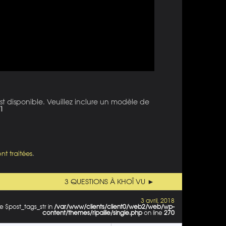
st disponible. Veuillez inclure un modèle de
1
nt traitées
.
3 QUESTIONS À KHOÎ VU ►
3 avril, 2018
e $post_tags_str in
/var/www/clients/client0/web2/web/wp-
content/themes/ripaille/single.php
on line
270