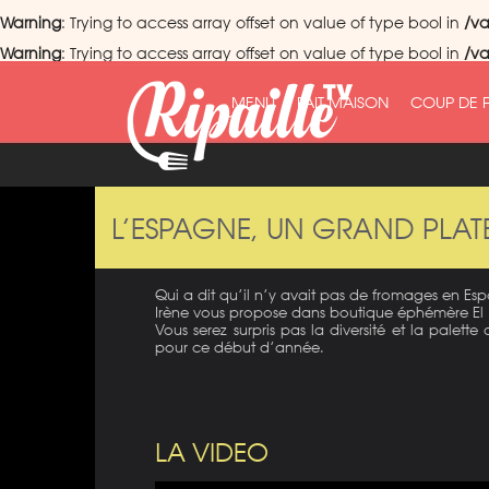
Warning
: Trying to access array offset on value of type bool in
/va
Warning
: Trying to access array offset on value of type bool in
/va
MENU
FAIT MAISON
COUP DE 
L’ESPAGNE, UN GRAND PLA
Qui a dit qu’il n’y avait pas de fromages en E
Irène vous propose dans boutique éphémère El Me
Vous serez surpris pas la diversité et la palet
pour ce début d’année.
LA VIDEO