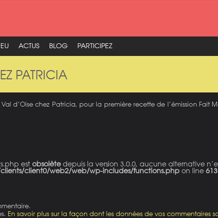
FEU
ACTUS
BLOG
PARTICIPEZ
EZ PATRICIA
 Val d’Oise chez Patricia, pour la première recette de l’émission Fait
ts.php est
obsolète
depuis la version 3.0.0, aucune alternative n’e
clients/client0/web2/web/wp-includes/functions.php
on line
613
mmentaire.
es.
En savoir plus sur la façon dont les données de vos commentaires so