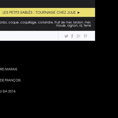
LES PETITS SABLÉS : TOURNAGE CHEZ JULIE ►
izo, coque, coquillage, coriandre, fruit de mer, lardon, mer,
moule, oignon, riz, terre
RD MARAIS
S DE FRANÇOIS
U SIA 2016