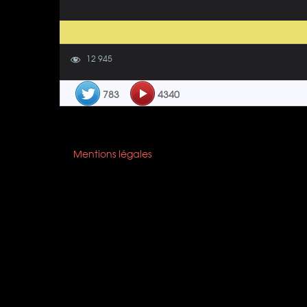
12 945
783
4340
Mentions légales