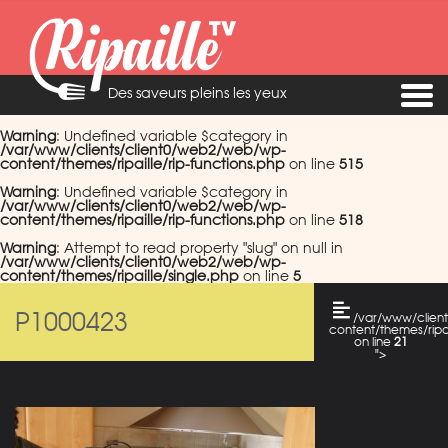
Des saveurs pleins les yeux
Warning
: Undefined variable $category in
/var/www/clients/client0/web2/web/wp-
content/themes/ripaille/rip-functions.php
on line
515
Warning
: Undefined variable $category in
/var/www/clients/client0/web2/web/wp-
content/themes/ripaille/rip-functions.php
on line
518
Warning
: Attempt to read property "slug" on null in
/var/www/clients/client0/web2/web/wp-
content/themes/ripaille/single.php
on line
5
P1000423
/var/www/clien
content/themes/ripai
on line
21
">
Warning
: Attempt
to read property
"cat_name" on
null in
/var/www/clients/c
content/themes/ripai