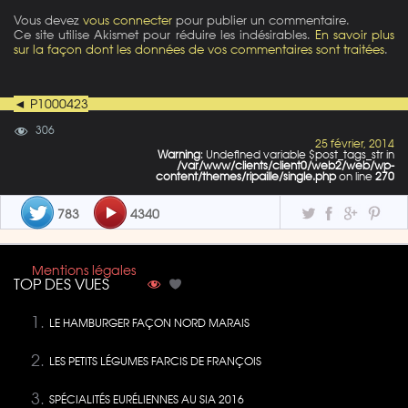
Vous devez
vous connecter
pour publier un commentaire.
Ce site utilise Akismet pour réduire les indésirables.
En savoir plus
sur la façon dont les données de vos commentaires sont traitées
.
◄ P1000423
306
25 février, 2014
Warning
: Undefined variable $post_tags_str in
/var/www/clients/client0/web2/web/wp-
content/themes/ripaille/single.php
on line
270
783
4340
Mentions légales
TOP DES VUES
LE HAMBURGER FAÇON NORD MARAIS
LES PETITS LÉGUMES FARCIS DE FRANÇOIS
SPÉCIALITÉS EURÉLIENNES AU SIA 2016