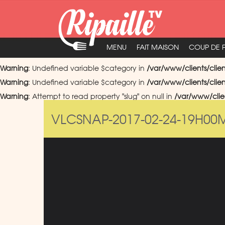
MENU
FAIT MAISON
COUP DE 
Warning
: Undefined variable $category in
/var/www/clients/clie
Warning
: Undefined variable $category in
/var/www/clients/clie
Warning
: Attempt to read property "slug" on null in
/var/www/clie
VLCSNAP-2017-02-24-19H00