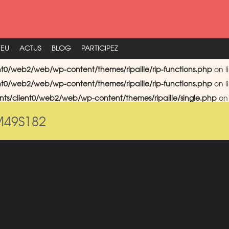
FEU
ACTUS
BLOG
PARTICIPEZ
nt0/web2/web/wp-content/themes/ripaille/rip-functions.php
on l
nt0/web2/web/wp-content/themes/ripaille/rip-functions.php
on l
nts/client0/web2/web/wp-content/themes/ripaille/single.php
on 
M49S182