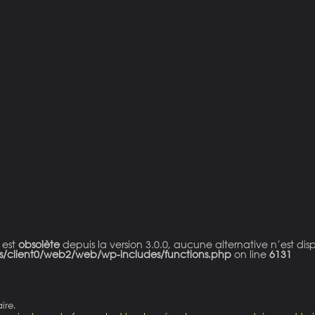
 est
obsolète
depuis la version 3.0.0, aucune alternative n’est dis
s/client0/web2/web/wp-includes/functions.php
on line
6131
ire.