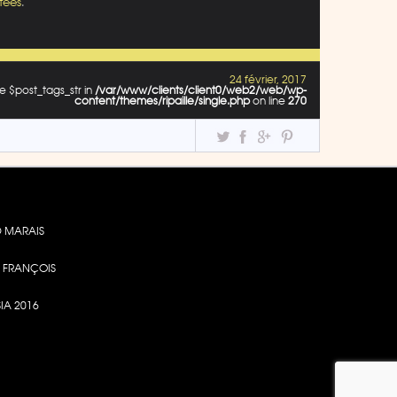
tées
.
24 février, 2017
e $post_tags_str in
/var/www/clients/client0/web2/web/wp-
content/themes/ripaille/single.php
on line
270
 MARAIS
DE FRANÇOIS
SIA 2016