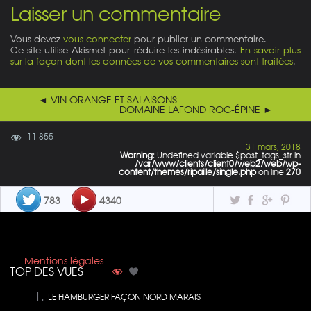
Laisser un commentaire
Vous devez
vous connecter
pour publier un commentaire.
Ce site utilise Akismet pour réduire les indésirables.
En savoir plus
sur la façon dont les données de vos commentaires sont traitées
.
◄ VIN ORANGE ET SALAISONS
DOMAINE LAFOND ROC-ÉPINE ►
11 855
31 mars, 2018
Warning
: Undefined variable $post_tags_str in
/var/www/clients/client0/web2/web/wp-
content/themes/ripaille/single.php
on line
270
783
4340
Mentions légales
TOP DES VUES
LE HAMBURGER FAÇON NORD MARAIS