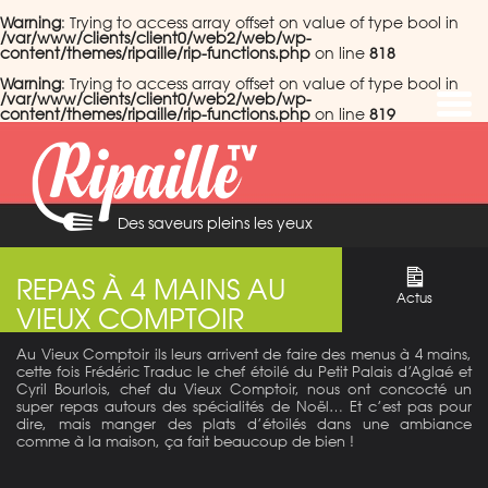
Warning
: Trying to access array offset on value of type bool in
/var/www/clients/client0/web2/web/wp-
content/themes/ripaille/rip-functions.php
on line
818
Warning
: Trying to access array offset on value of type bool in
/var/www/clients/client0/web2/web/wp-
content/themes/ripaille/rip-functions.php
on line
819
Des saveurs pleins les yeux
REPAS À 4 MAINS AU
Actus
VIEUX COMPTOIR
Au Vieux Comptoir ils leurs arrivent de faire des menus à 4 mains,
cette fois Frédéric Traduc le chef étoilé du Petit Palais d’Aglaé et
Cyril Bourlois, chef du Vieux Comptoir, nous ont concocté un
super repas autours des spécialités de Noël… Et c’est pas pour
dire, mais manger des plats d’étoilés dans une ambiance
comme à la maison, ça fait beaucoup de bien !