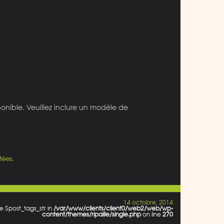
ponible. Veuillez inclure un modèle de
tées
.
14 octobre, 2014
e $post_tags_str in
/var/www/clients/client0/web2/web/wp-
content/themes/ripaille/single.php
on line
270