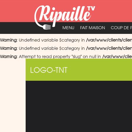
MENU
FAIT MAISON
COUP DE 
Warning
: Undefined variable $category in
/var/www/clients/clie
Warning
: Undefined variable $category in
/var/www/clients/clie
Warning
: Attempt to read property "slug" on null in
/var/www/clie
LOGO-TNT