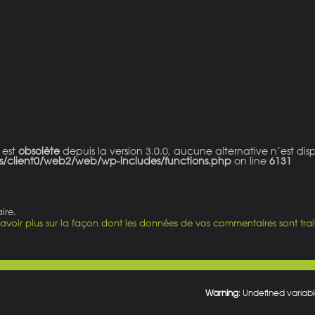
 est
obsolète
depuis la version 3.0.0, aucune alternative n’est dis
s/client0/web2/web/wp-includes/functions.php
on line
6131
ire.
savoir plus sur la façon dont les données de vos commentaires sont trai
Warning
: Undefined variabl