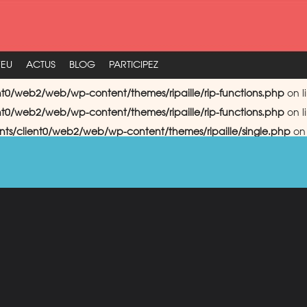
FEU
ACTUS
BLOG
PARTICIPEZ
nt0/web2/web/wp-content/themes/ripaille/rip-functions.php
on l
nt0/web2/web/wp-content/themes/ripaille/rip-functions.php
on l
nts/client0/web2/web/wp-content/themes/ripaille/single.php
on 