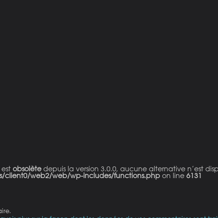
 est
obsolète
depuis la version 3.0.0, aucune alternative n’est dis
s/client0/web2/web/wp-includes/functions.php
on line
6131
ire.