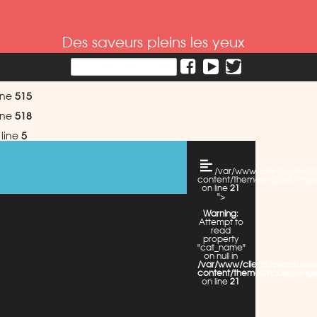
Des saveurs pleins les yeux
ine
515
ine
518
line
5
/var/www/clients/clien
content/themes/ripaille/singl
on line
21
">
Warning
:
Attempt to
read
property
"cat_name"
on null in
/var/www/clients/client0/w
content/themes/ripaille/singl
on line
21