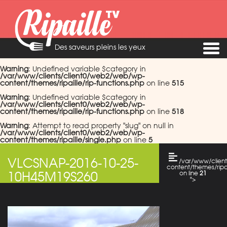
Des saveurs pleins les yeux
Warning
: Undefined variable $category in
/var/www/clients/client0/web2/web/wp-
content/themes/ripaille/rip-functions.php
on line
515
Warning
: Undefined variable $category in
/var/www/clients/client0/web2/web/wp-
content/themes/ripaille/rip-functions.php
on line
518
Warning
: Attempt to read property "slug" on null in
/var/www/clients/client0/web2/web/wp-
content/themes/ripaille/single.php
on line
5
VLCSNAP-2016-10-25-
/var/www/clien
content/themes/ripai
10H45M19S260
on line
21
">
Warning
: Attempt
to read property
"cat_name" on
null in
/var/www/clients/c
content/themes/ripai