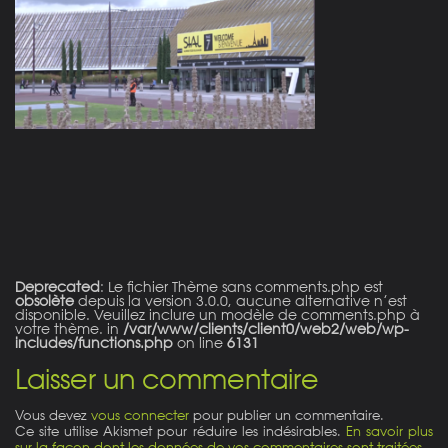
on line
21
Deprecated
: Le fichier Thème sans comments.php est
obsolète
depuis la version 3.0.0, aucune alternative n’est
disponible. Veuillez inclure un modèle de comments.php à
votre thème. in
/var/www/clients/client0/web2/web/wp-
includes/functions.php
on line
6131
Laisser un commentaire
Vous devez
vous connecter
pour publier un commentaire.
Ce site utilise Akismet pour réduire les indésirables.
En savoir plus
sur la façon dont les données de vos commentaires sont traitées
.