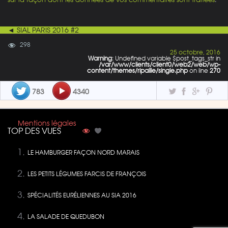
◄ SIAL PARIS 2016 #2
298
25 octobre, 2016
Warning
: Undefined variable $post_tags_str in
/var/www/clients/client0/web2/web/wp-
content/themes/ripaille/single.php
on line
270
783
4340
Mentions légales
TOP DES VUES
LE HAMBURGER FAÇON NORD MARAIS
LES PETITS LÉGUMES FARCIS DE FRANÇOIS
SPÉCIALITÉS EURÉLIENNES AU SIA 2016
LA SALADE DE QUEDUBON