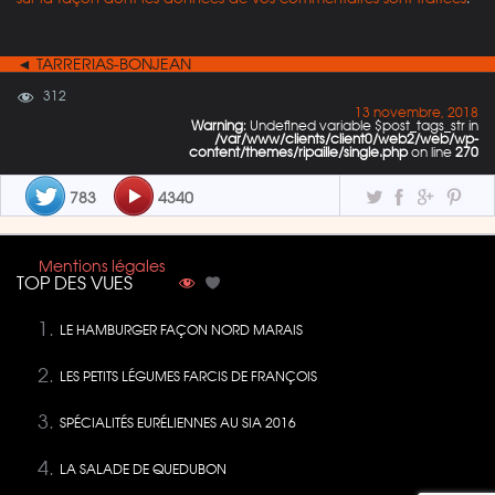
◄ TARRERIAS-BONJEAN
312
13 novembre, 2018
Warning
: Undefined variable $post_tags_str in
/var/www/clients/client0/web2/web/wp-
content/themes/ripaille/single.php
on line
270
783
4340
Mentions légales
TOP DES VUES
LE HAMBURGER FAÇON NORD MARAIS
LES PETITS LÉGUMES FARCIS DE FRANÇOIS
SPÉCIALITÉS EURÉLIENNES AU SIA 2016
LA SALADE DE QUEDUBON