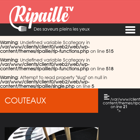
Des saveurs pleins les yeux
Warning
: Undefined variable $category in
/var/www/clients/client0/web2/web/wp-
content/themes/ripaille/rip-functions.php
on line
515
Warning
: Undefined variable $category in
/var/www/clients/client0/web2/web/wp-
content/themes/ripaille/rip-functions.php
on line
518
Warning
: Attempt to read property "slug" on null in
/var/www/clients/client0/web2/web/wp-
content/themes/ripaille/single.php
on line
5
COUTEAUX
/var/www/clien
content/themes/ripai
on line
21
">
Warning
: Attempt
to read property
"cat_name" on
null in
/var/www/clients/c
content/themes/ripai