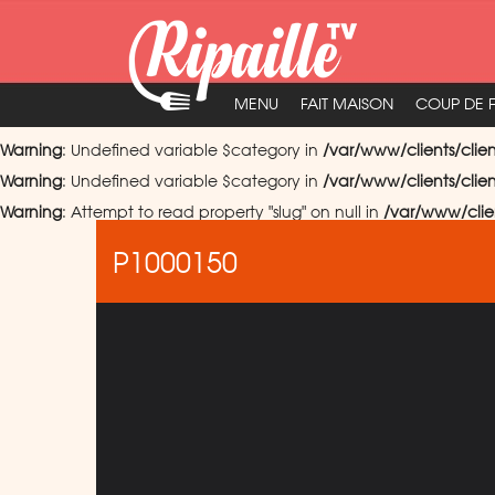
MENU
FAIT MAISON
COUP DE 
Warning
: Undefined variable $category in
/var/www/clients/clie
Warning
: Undefined variable $category in
/var/www/clients/clie
Warning
: Attempt to read property "slug" on null in
/var/www/clie
P1000150