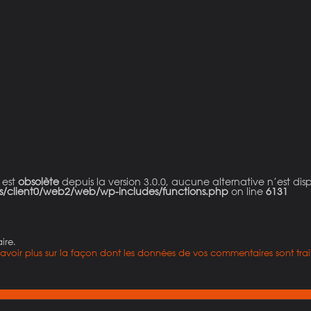
 est
obsolète
depuis la version 3.0.0, aucune alternative n’est dis
s/client0/web2/web/wp-includes/functions.php
on line
6131
ire.
savoir plus sur la façon dont les données de vos commentaires sont trai