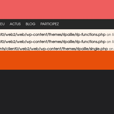
FEU
ACTUS
BLOG
PARTICIPEZ
nt0/web2/web/wp-content/themes/ripaille/rip-functions.php
on l
nt0/web2/web/wp-content/themes/ripaille/rip-functions.php
on l
nts/client0/web2/web/wp-content/themes/ripaille/single.php
on 