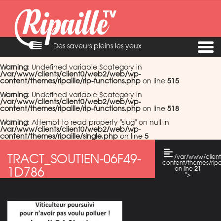
Des saveurs pleins les yeux
Warning
: Undefined variable $category in
/var/www/clients/client0/web2/web/wp-
content/themes/ripaille/rip-functions.php
on line
515
Warning
: Undefined variable $category in
/var/www/clients/client0/web2/web/wp-
content/themes/ripaille/rip-functions.php
on line
518
Warning
: Attempt to read property "slug" on null in
/var/www/clients/client0/web2/web/wp-
content/themes/ripaille/single.php
on line
5
TRACT_SOUTIEN-06F49-
/var/www/clien
content/themes/ripai
1D786
on line
21
">
Warning
: Attempt
to read property
"cat_name" on
null in
/var/www/clients/c
content/themes/ripai