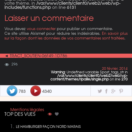
votre thème. in
/var/www/clients/client0/web2/web/wp-
includes/functions.php
on line
6131
Laisser un commentaire
Vous devez
vous connecter
pour publier un commentaire.
Ce site utilise Akismet pour réduire les indésirables.
En savoir plus
sur la façon dont les données de vos commentaires sont traitées
.
◄ TRACT_SOUTIEN-06F49-1D786
296
20 février, 2014
Warning
: Undefined variable $post_tags_str in
/var/www/clients/client0/web2/web/wp-
content/themes/ripaille/single.php
on line
270
783
4340
Mentions légales
TOP DES VUES
LE HAMBURGER FAÇON NORD MARAIS