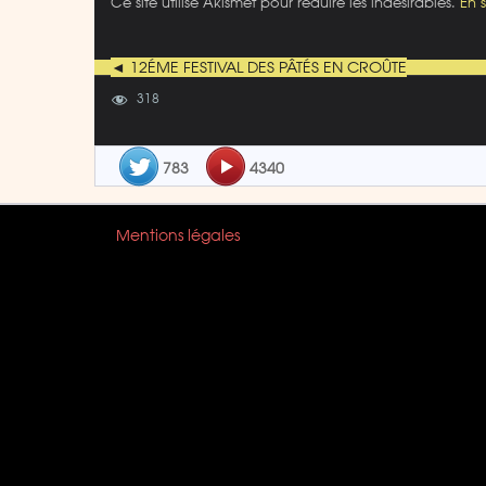
Ce site utilise Akismet pour réduire les indésirables.
En 
◄ 12ÉME FESTIVAL DES PÂTÉS EN CROÛTE
318
783
4340
Mentions légales