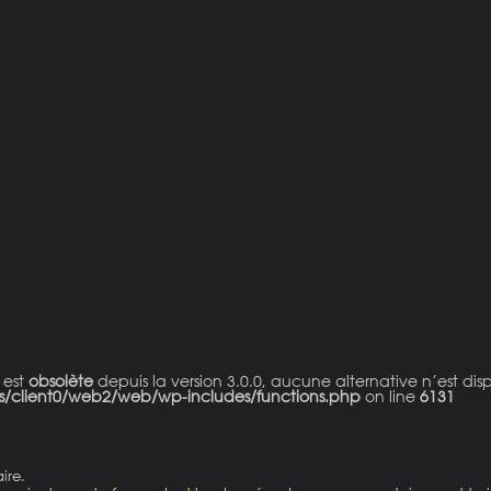
 est
obsolète
depuis la version 3.0.0, aucune alternative n’est dis
s/client0/web2/web/wp-includes/functions.php
on line
6131
ire.