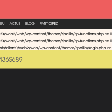
FEU
ACTUS
BLOG
PARTICIPEZ
nt0/web2/web/wp-content/themes/ripaille/rip-functions.php
on l
nt0/web2/web/wp-content/themes/ripaille/rip-functions.php
on l
nts/client0/web2/web/wp-content/themes/ripaille/single.php
on 
M36S689