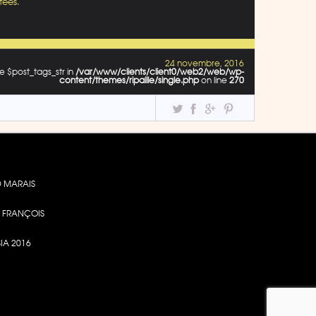
tées
.
24 novembre, 2016
e $post_tags_str in
/var/www/clients/client0/web2/web/wp-
content/themes/ripaille/single.php
on line
270
 MARAIS
DE FRANÇOIS
SIA 2016