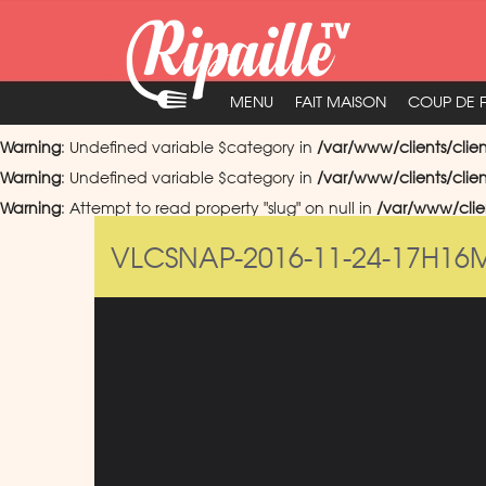
MENU
FAIT MAISON
COUP DE 
Warning
: Undefined variable $category in
/var/www/clients/clie
Warning
: Undefined variable $category in
/var/www/clients/clie
Warning
: Attempt to read property "slug" on null in
/var/www/clie
VLCSNAP-2016-11-24-17H16