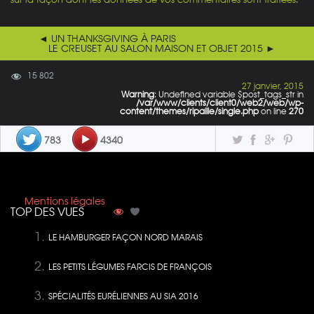
◄ UN THANKSGIVING À PARIS
LE CREUSET AU SALON MAISON ET OBJET 2015 ►
15 802
27 janvier, 2015
Warning
: Undefined variable $post_tags_str in
/var/www/clients/client0/web2/web/wp-
content/themes/ripaille/single.php
on line
270
783
4340
Mentions légales
TOP DES VUES
LE HAMBURGER FAÇON NORD MARAIS
LES PETITS LÉGUMES FARCIS DE FRANÇOIS
SPÉCIALITÉS EURÉLIENNES AU SIA 2016