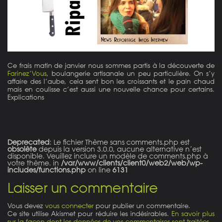
Ce frais matin de janvier nous sommes partis à la découverte de
Farinez’Vous
, boulangerie artisanale un peu particulière. On s’y
affaire des l’aube, cela sent bon les croissants et le pain chaud
mais en coulisse c’est aussi une nouvelle chance pour certains.
Explications
Deprecated
: Le fichier Thème sans comments.php est
obsolète
depuis la version 3.0.0, aucune alternative n’est
disponible. Veuillez inclure un modèle de comments.php à
votre thème. in
/var/www/clients/client0/web2/web/wp-
includes/functions.php
on line
6131
Laisser un commentaire
Vous devez
vous connecter
pour publier un commentaire.
Ce site utilise Akismet pour réduire les indésirables.
En savoir plus
sur la façon dont les données de vos commentaires sont traitées
.