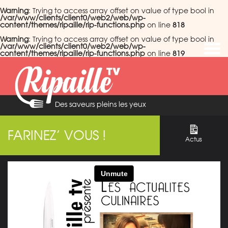
Warning
: Trying to access array offset on value of type bool in
/var/www/clients/client0/web2/web/wp-
content/themes/ripaille/rip-functions.php
on line
818
Warning
: Trying to access array offset on value of type bool in
/var/www/clients/client0/web2/web/wp-
content/themes/ripaille/rip-functions.php
on line
819
Des saveurs pleins les yeux
FARINEZ’ VOUS !
Actus