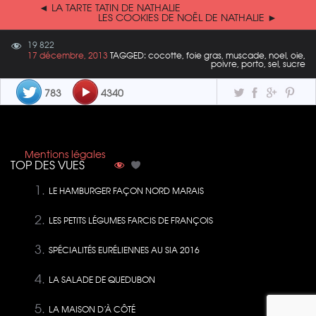
◄ LA TARTE TATIN DE NATHALIE
LES COOKIES DE NOËL DE NATHALIE ►
19 822
17 décembre, 2013
TAGGED: cocotte, foie gras, muscade, noel, oie,
poivre, porto, sel, sucre
783
4340
Mentions légales
TOP DES VUES
LE HAMBURGER FAÇON NORD MARAIS
LES PETITS LÉGUMES FARCIS DE FRANÇOIS
SPÉCIALITÉS EURÉLIENNES AU SIA 2016
LA SALADE DE QUEDUBON
LA MAISON D’À CÔTÉ