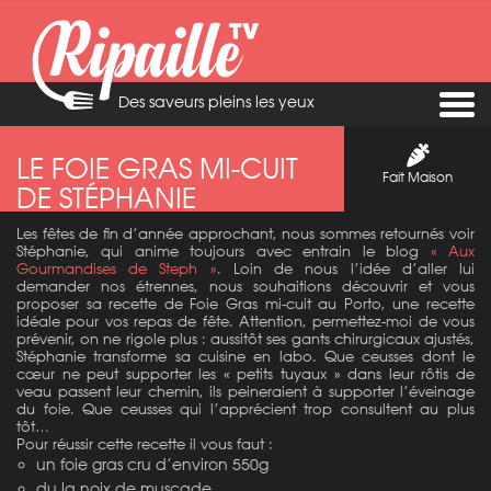
Des saveurs pleins les yeux
LE FOIE GRAS MI-CUIT
Fait Maison
DE STÉPHANIE
Les fêtes de fin d’année approchant, nous sommes retournés voir
Stéphanie, qui anime toujours avec entrain le blog
« Aux
Gourmandises de Steph »
. Loin de nous l’idée d’aller lui
demander nos étrennes, nous souhaitions découvrir et vous
proposer sa recette de Foie Gras mi-cuit au Porto, une recette
idéale pour vos repas de fête. Attention, permettez-moi de vous
prévenir, on ne rigole plus : aussitôt ses gants chirurgicaux ajustés,
Stéphanie transforme sa cuisine en labo. Que ceusses dont le
cœur ne peut supporter les « petits tuyaux » dans leur rôtis de
veau passent leur chemin, ils peineraient à supporter l’éveinage
du foie. Que ceusses qui l’apprécient trop consultent au plus
tôt…
Pour réussir cette recette il vous faut :
un foie gras cru d’environ 550g
du la noix de muscade