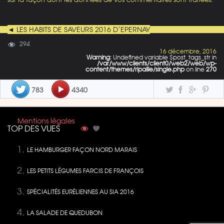
◄ LES HABITS DE SAVEURS 2016 D’EPERNAY
294
16 décembre, 2016
Warning
: Undefined variable $post_tags_str in
/var/www/clients/client0/web2/web/wp-
content/themes/ripaille/single.php
on line
270
783
4340
Mentions légales
TOP DES VUES
LE HAMBURGER FAÇON NORD MARAIS
LES PETITS LÉGUMES FARCIS DE FRANÇOIS
SPÉCIALITÉS EURÉLIENNES AU SIA 2016
LA SALADE DE QUEDUBON