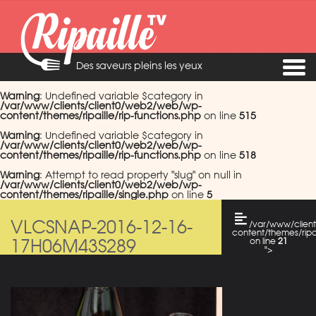
Des saveurs pleins les yeux
Warning
: Undefined variable $category in
/var/www/clients/client0/web2/web/wp-
content/themes/ripaille/rip-functions.php
on line
515
Warning
: Undefined variable $category in
/var/www/clients/client0/web2/web/wp-
content/themes/ripaille/rip-functions.php
on line
518
Warning
: Attempt to read property "slug" on null in
/var/www/clients/client0/web2/web/wp-
content/themes/ripaille/single.php
on line
5
VLCSNAP-2016-12-16-
/var/www/clien
content/themes/ripai
17H06M43S289
on line
21
">
Warning
: Attempt
to read property
"cat_name" on
null in
/var/www/clients/c
content/themes/ripai