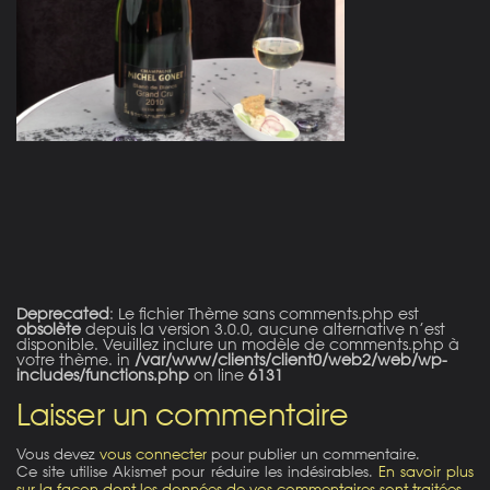
on line
21
Deprecated
: Le fichier Thème sans comments.php est
obsolète
depuis la version 3.0.0, aucune alternative n’est
disponible. Veuillez inclure un modèle de comments.php à
votre thème. in
/var/www/clients/client0/web2/web/wp-
includes/functions.php
on line
6131
Laisser un commentaire
Vous devez
vous connecter
pour publier un commentaire.
Ce site utilise Akismet pour réduire les indésirables.
En savoir plus
sur la façon dont les données de vos commentaires sont traitées
.