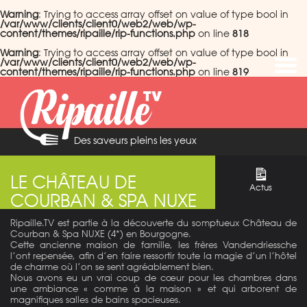
Warning
: Trying to access array offset on value of type bool in
/var/www/clients/client0/web2/web/wp-
content/themes/ripaille/rip-functions.php
on line
818
Warning
: Trying to access array offset on value of type bool in
/var/www/clients/client0/web2/web/wp-
content/themes/ripaille/rip-functions.php
on line
819
Des saveurs pleins les yeux
LE CHÂTEAU DE
Actus
COURBAN & SPA NUXE
Ripaille.TV est partie à la découverte du somptueux Château de
Courban & Spa NUXE (4*) en Bourgogne.
Cette ancienne maison de famille, les frères Vandendriessche
l’ont repensée, afin d’en faire ressortir toute la magie d’un l’hôtel
de charme où l’on se sent agréablement bien.
Nous avons eu un vrai coup de cœur pour les chambres dans
une ambiance « comme à la maison » et qui arborent de
magnifiques salles de bains spacieuses.