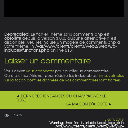
Deprecated
: Le fichier Thème sans comments.php est
obsolète
depuis la version 3.0.0, aucune alternative n’est
disponible. Veuillez inclure un modèle de comments.php à
votre thème. in
/var/www/clients/client0/web2/web/wp-
includes/functions.php
on line
6131
Laisser un commentaire
Vous devez
vous connecter
pour publier un commentaire.
Ce site utilise Akismet pour réduire les indésirables.
En savoir plus
sur la façon dont les données de vos commentaires sont traitées
.
◄ DERNIÈRES TENDANCES DU CHAMPAGNE : LE
ROSÉ
LA MAISON D’À COTÉ ►
17 376
3 avril, 2018
Warning
: Undefined variable $post_tags_str in
/var/www/clients/client0/web2/web/wp-