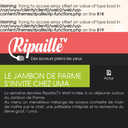
Warning
: Trying to access array offset on value of type bool in
/var/www/clients/client0/web2/web/wp-
content/themes/ripaille/rip-functions.php
on line
818
Warning
: Trying to access array offset on value of type bool in
/var/www/clients/client0/web2/web/wp-
content/themes/ripaille/rip-functions.php
on line
819
Des saveurs pleins les yeux
LE JAMBON DE PARME
Actus
S’INVITE CHEZ UMA
La semaine dernière Ripaille.TV était invitée à un déjeuner autour
du Jambon de Parme.
Au menu un merveilleux mélange de saveurs orchestre de main
de maître par le chef, une pâtissière intrépide et la recherche du
5ème goût, l’uma.