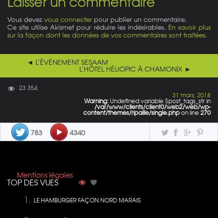
Laisser un commentaire
Vous devez
vous connecter
pour publier un commentaire.
Ce site utilise Akismet pour réduire les indésirables.
En savoir plus
sur la façon dont les données de vos commentaires sont traitées
.
◄ L’ÉVÉNEMENT SESAAM
L’HÔTEL HÉLIOPIC À CHAMONIX ►
23 354
31 mars, 2018
Warning
: Undefined variable $post_tags_str in
/var/www/clients/client0/web2/web/wp-
content/themes/ripaille/single.php
on line
270
783
4340
Mentions légales
TOP DES VUES
LE HAMBURGER FAÇON NORD MARAIS