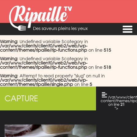
Des saveurs pleins les yeux
Warning
: Undefined variable $category in
/var/www/clients/client0/web2/web/wp-
content/themes/ripaille/rip-functions.php
on line
515
Warning
: Undefined variable $category in
/var/www/clients/client0/web2/web/wp-
content/themes/ripaille/rip-functions.php
on line
518
Warning
: Attempt to read property "slug" on null in
/var/www/clients/client0/web2/web/wp-
content/themes/ripaille/single.php
on line
5
CAPTURE
/var/www/clien
content/themes/ripai
on line
21
">
Warning
: Attempt
to read property
"cat_name" on
null in
/var/www/clients/c
content/themes/ripai