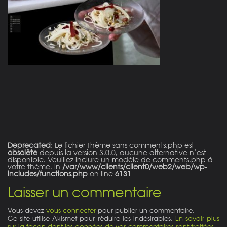
on line
21
Deprecated
: Le fichier Thème sans comments.php est
obsolète
depuis la version 3.0.0, aucune alternative n’est
disponible. Veuillez inclure un modèle de comments.php à
votre thème. in
/var/www/clients/client0/web2/web/wp-
includes/functions.php
on line
6131
Laisser un commentaire
Vous devez
vous connecter
pour publier un commentaire.
Ce site utilise Akismet pour réduire les indésirables.
En savoir plus
sur la façon dont les données de vos commentaires sont traitées
.