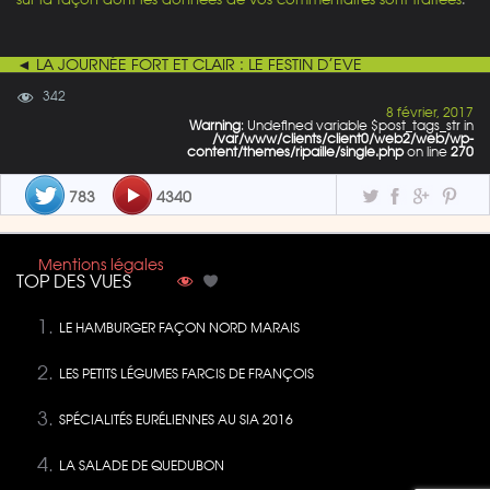
◄ LA JOURNÉE FORT ET CLAIR : LE FESTIN D’EVE
342
8 février, 2017
Warning
: Undefined variable $post_tags_str in
/var/www/clients/client0/web2/web/wp-
content/themes/ripaille/single.php
on line
270
783
4340
Mentions légales
TOP DES VUES
LE HAMBURGER FAÇON NORD MARAIS
LES PETITS LÉGUMES FARCIS DE FRANÇOIS
SPÉCIALITÉS EURÉLIENNES AU SIA 2016
LA SALADE DE QUEDUBON