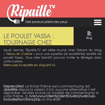
Des saveurs pleins les yeux
LE POULET YASSA :
Blog
TOURNAGE CHEZ
TABARA
Jeudi dernier, Ripaille.TV est allée tourné chez Tabara du blog
«
Tabou en Cuisine
» pour une superbe (et excellente) recette de
poulet Yassa. Vous aller bientôt pouvoir inviter le Sénégal dans
votre cuisine.
Retrouvez la recette en cliquant ici.
Deprecated
: Le fichier Thème sans comments.php est
obsolète
depuis la version 3.0.0, aucune alternative n’est
disponible. Veuillez inclure un modèle de comments.php à
votre thème. in
/var/www/clients/client0/web2/web/wp-
includes/functions.php
on line
6131