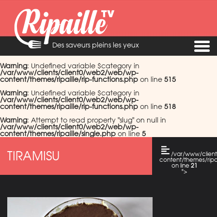
Des saveurs pleins les yeux
Warning
: Undefined variable $category in
/var/www/clients/client0/web2/web/wp-
content/themes/ripaille/rip-functions.php
on line
515
Warning
: Undefined variable $category in
/var/www/clients/client0/web2/web/wp-
content/themes/ripaille/rip-functions.php
on line
518
Warning
: Attempt to read property "slug" on null in
/var/www/clients/client0/web2/web/wp-
content/themes/ripaille/single.php
on line
5
TIRAMISU
/var/www/clien
content/themes/ripai
on line
21
">
Warning
: Attempt
to read property
"cat_name" on
null in
/var/www/clients/c
content/themes/ripai