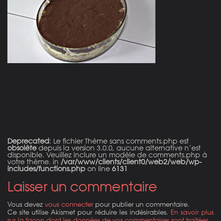
on line
21
Deprecated
: Le fichier Thème sans comments.php est
obsolète
depuis la version 3.0.0, aucune alternative n’est
disponible. Veuillez inclure un modèle de comments.php à
votre thème. in
/var/www/clients/client0/web2/web/wp-
includes/functions.php
on line
6131
Laisser un commentaire
Vous devez
vous connecter
pour publier un commentaire.
Ce site utilise Akismet pour réduire les indésirables.
En savoir plus
sur la façon dont les données de vos commentaires sont traitées
.