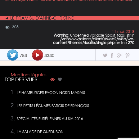
◄ LE TIRAMISU D’ANNE-CHRISTINE
305
11 mai, 2018
Warning
: Undefined variable $post_tags_str in
/var/www/clients/client0/web2/web/wp-
content/themes/ripaille/single.php
on line
270
783
4340
Mentions légales
TOP DES VUES
LE HAMBURGER FAÇON NORD MARAIS
LES PETITS LÉGUMES FARCIS DE FRANÇOIS
SPÉCIALITÉS EURÉLIENNES AU SIA 2016
LA SALADE DE QUEDUBON