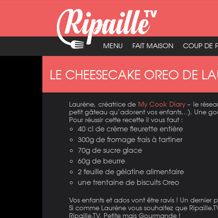
MENU
FAIT MAISON
COUP DE 
LE CHEESECAKE OREO DE L
Laurène, créatrice de
My Cook Diary
– le résea
petit gâteau qu’adorent vos enfants…). Une gour
Pour réussir cette recette il vous faut :
40 cl de crème fleurette entière
300g de fromage frais à tartiner
70g de sucre glace
60g de beurre
2 feuille de gélatine alimentaire
une trentaine de biscuits Oreo
Vos enfants et ados vont être ravis ! Un dernier
Si comme Laurène vous souhaitez que Ripaille.TV
Ripaille.TV, Petite mais Gourmande !