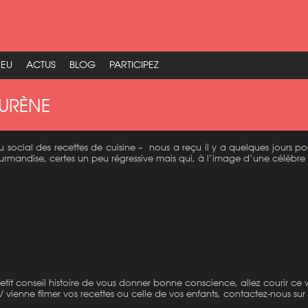
FEU
ACTUS
BLOG
PARTICIPEZ
AURÈNE
u social des recettes de cuisine – nous a reçu il y a quelques jours 
mandise, certes un peu régressive mais qui, à l’image d’une célèbre p
 petit conseil histoire de vous donner bonne conscience, allez courir ce
 vienne filmer vos recettes ou celle de vos enfants, contactez-nous su