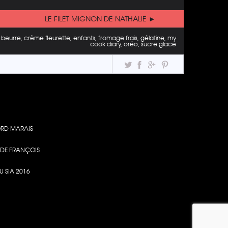
LE FILET MIGNON DE NATHALIE ►
eurre, crème fleurette, enfants, fromage frais, gélatine, my
cook diary, oréo, sucre glace
RD MARAIS
S DE FRANÇOIS
U SIA 2016