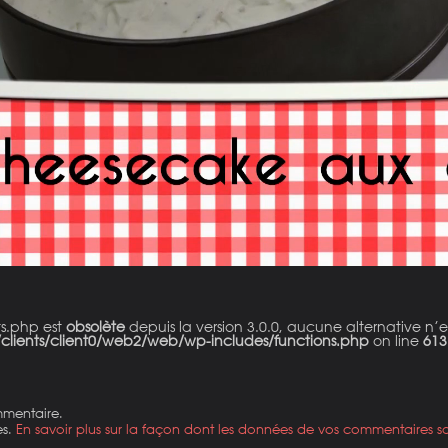
ts.php est
obsolète
depuis la version 3.0.0, aucune alternative n’e
clients/client0/web2/web/wp-includes/functions.php
on line
613
mmentaire.
es.
En savoir plus sur la façon dont les données de vos commentaires so