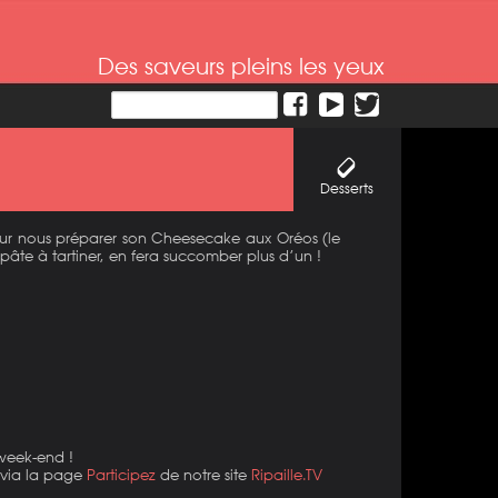
Des saveurs pleins les yeux
Desserts
pour nous préparer son Cheesecake aux Oréos (le
âte à tartiner, en fera succomber plus d’un !
 week-end !
r via la page
Participez
de notre site
Ripaille.TV