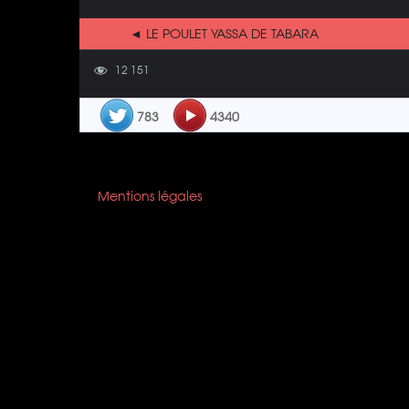
◄ LE POULET YASSA DE TABARA
12 151
783
4340
Mentions légales