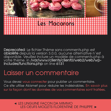
Deprecated
: Le fichier Thème sans comments.php est
obsolète
depuis la version 3.0.0, aucune alternative n’est
disponible. Veuillez inclure un modèle de comments.php à
votre thème. in
/var/www/clients/client0/web2/web/wp-
includes/functions.php
on line
6131
Laisser un commentaire
Vous devez
vous connecter
pour publier un commentaire.
Ce site utilise Akismet pour réduire les indésirables.
En savoir plus
sur la façon dont les données de vos commentaires sont traitées
.
◄ LES LINGUINE FAÇON DA MIMMO
LES OEUFS MOLLETS FLORENTINE DE PHILIPPE ►