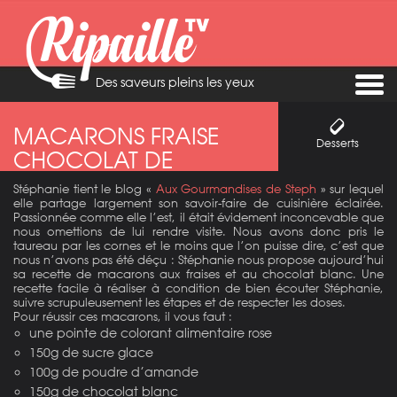
Des saveurs pleins les yeux
MACARONS FRAISE
Desserts
CHOCOLAT DE
STÉPHANIE
Stéphanie tient le blog «
Aux Gourmandises de Steph
» sur lequel
elle partage largement son savoir-faire de cuisinière éclairée.
Passionnée comme elle l’est, il était évidement inconcevable que
nous omettions de lui rendre visite. Nous avons donc pris le
taureau par les cornes et le moins que l’on puisse dire, c’est que
nous n’avons pas été déçu : Stéphanie nous propose aujourd’hui
sa recette de macarons aux fraises et au chocolat blanc. Une
recette facile à réaliser à condition de bien écouter Stéphanie,
suivre scrupuleusement les étapes et de respecter les doses.
Pour réussir ces macarons, il vous faut :
une pointe de colorant alimentaire rose
150g de sucre glace
100g de poudre d’amande
150g de chocolat blanc